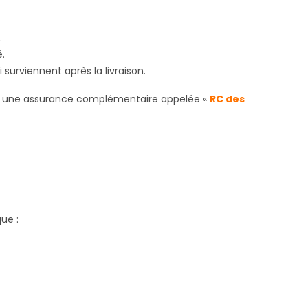
.
é.
 surviennent après la livraison.
ire à une assurance complémentaire appelée «
RC des
que :