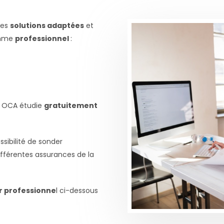
des
solutions adaptées
et
mme
professionnel
:
, OCA étudie
gratuitement
ssibilité de sonder
fférentes assurances de la
r professionne
l ci-dessous