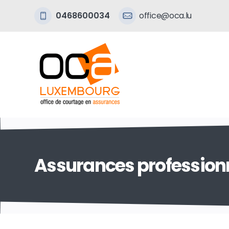
0468600034
office@oca.lu
Assurances profession