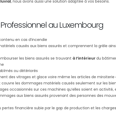
luvial
, nous avons aussi une solution adaptée à vos besoins.
 Professionnel au Luxembourg
 contenu en cas d’incendie
matériels causés aux biens assurés et comprennent la grêle ains
embourser les biens assurés se trouvant
à l’intérieur
du bâtimen
sme
 abîmés ou détériorés
ent des vitrages et glace voire même les articles de miroiteri
: couvre les dommages matériels causés seulement sur les bien
es occasionnés sur ces machines qu’elles soient en activité, 
mmages aux biens assurés provenant des personnes des mouvem
pertes financière subie par le gap de production et les charges li