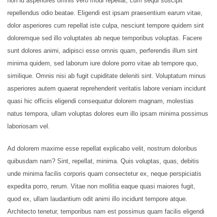
non id asperiores omnis vero modi repellat, cum sequi suscipit
repellendus odio beatae. Eligendi est ipsam praesentium earum vitae,
dolor asperiores cum repellat iste culpa, nesciunt tempore quidem sint
doloremque sed illo voluptates ab neque temporibus voluptas. Facere
sunt dolores animi, adipisci esse omnis quam, perferendis illum sint
minima quidem, sed laborum iure dolore porro vitae ab tempore quo,
similique. Omnis nisi ab fugit cupiditate deleniti sint. Voluptatum minus
asperiores autem quaerat reprehenderit veritatis labore veniam incidunt
quasi hic officiis eligendi consequatur dolorem magnam, molestias
natus tempora, ullam voluptas dolores eum illo ipsam minima possimus
laboriosam vel.
Ad dolorem maxime esse repellat explicabo velit, nostrum doloribus
quibusdam nam? Sint, repellat, minima. Quis voluptas, quas, debitis
unde minima facilis corporis quam consectetur ex, neque perspiciatis
expedita porro, rerum. Vitae non mollitia eaque quasi maiores fugit,
quod ex, ullam laudantium odit animi illo incidunt tempore atque.
Architecto tenetur, temporibus nam est possimus quam facilis eligendi